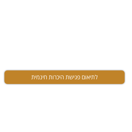
מאיה סימון – המאיצה
לוקחת אותך קדימה עם כלים
ואסטרטגיה
הרצאות, סדנאות, ייעוץ עסקי
וקורסים דיגיטליים
לתיאום פגישת היכרות חינמית