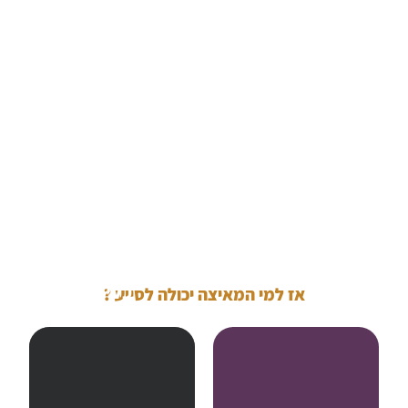
אני מלווה
ארגונים
בהטמעת
אני איתך
כלים
אז למי המאיצה יכולה לסייע ?
מהאסטרטגיה
דיגיטליים
ועד השיווק.
נחדד כיוון,
ובהובלת
נבנה
חדשנות.
תוכנית
פעולה